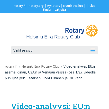
Rotary.fi
|
Rotary.org
|
MyRotary |
Nuorisovaihto
|
| Club
Finder
| Lahjoita
Helsinki Eira Rotary Club
Valitse sivu
rotary.fi
»
Helsinki Eira Rotary Club
» Video-analyysi: EU:n
asema Kiinan, USA:n ja Venäjän välissä (osa 1/2), videolla
puhujina Jyrki Katainen, Erkki Liikanen ja Olli Rehn
Video-analyysi: EU:n