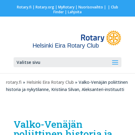
Rotary.fi
|
Rotary.org
|
MyRotary |
Nuorisovaihto
|
| Club
Finder
| Lahjoita
Helsinki Eira Rotary Club
Valitse sivu
rotary.fi
»
Helsinki Eira Rotary Club
» Valko-Venäjän poliittinen
historia ja nykytilanne, Kristiina Silvan, Aleksanteri-instituutti
Valko-Venäjän
poliittinen historia ja