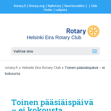
Rotary.fi
|
Rotary.org
|
MyRotary |
Nuorisovaihto
|
| Club
Finder
| Lahjoita
Helsinki Eira Rotary Club
Valitse sivu
rotary.fi
»
Helsinki Eira Rotary Club
» Toinen pääsiäispäivä – ei
kokousta
Toinen pääsiäispäivä
– ei kokousta