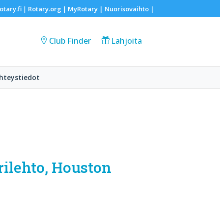
otary.fi
Rotary.org
MyRotary |
Nuorisovaihto
|
|
|
Club Finder
Lahjoita
hteystiedot
rilehto, Houston