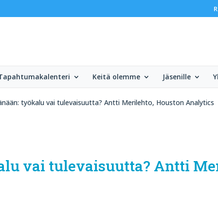
R
Tapahtumakalenteri
Keitä olemme
Jäsenille
Y
nään: työkalu vai tulevaisuutta? Antti Merilehto, Houston Analytics
lu vai tulevaisuutta? Antti Me