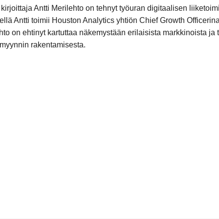
kirjoittaja Antti Merilehto on tehnyt työuran digitaalisen liike
llä Antti toimii Houston Analytics yhtiön Chief Growth Officerina
hto on ehtinyt kartuttaa näkemystään erilaisista markkinoista ja
n myynnin rakentamisesta.