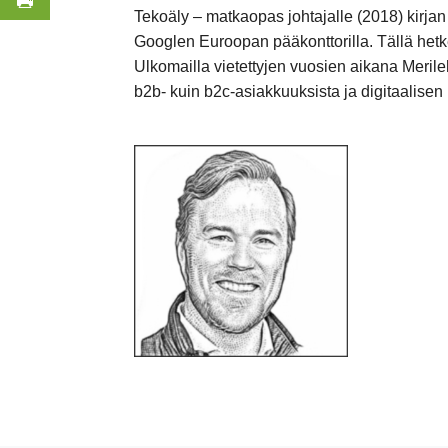
Tekoäly – matkaopas johtajalle (2018) kirjan 
Googlen Euroopan pääkonttorilla. Tällä hetke
Ulkomailla vietettyjen vuosien aikana Merile
b2b- kuin b2c-asiakkuuksista ja digitaalise