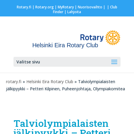
Rotary.fi
|
Rotary.org
|
MyRotary |
Nuorisovaihto
|
| Club
Finder
| Lahjoita
Helsinki Eira Rotary Club
Valitse sivu
rotary.fi
»
Helsinki Eira Rotary Club
» Talviolympialaisten
jälkipyykki – Petteri Kilpinen, Puheenjohtaja, Olympiakomitea
Talviolympialaisten
jälkipyykki – Petteri