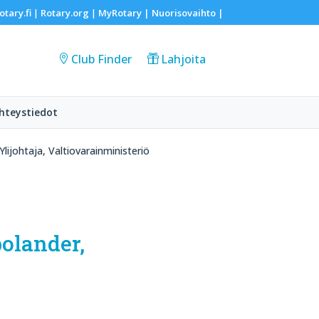
otary.fi
Rotary.org
MyRotary |
Nuorisovaihto
|
|
|
Club Finder
Lahjoita
hteystiedot
lijohtaja, Valtiovarainministeriö
polander,