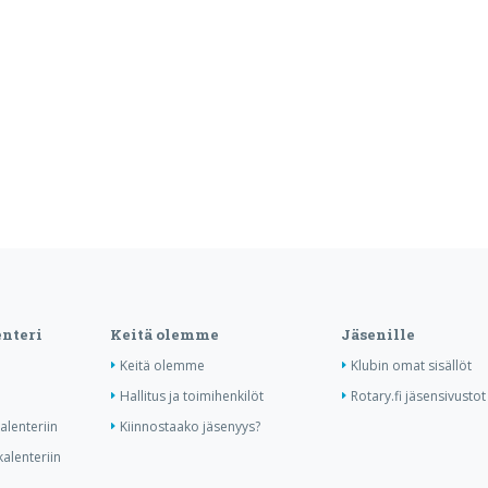
nteri
Keitä olemme
Jäsenille
Keitä olemme
Klubin omat sisällöt
Hallitus ja toimihenkilöt
Rotary.fi jäsensivustot
lenteriin
Kiinnostaako jäsenyys?
alenteriin