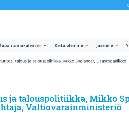
R
Tapahtumakalenteri
Keitä olemme
Jäsenille
Y
utos, talous ja talouspolitiikka, Mikko Spolander, Osastopäällikkö, Y
s ja talouspolitiikka, Mikko S
ohtaja, Valtiovarainministeriö