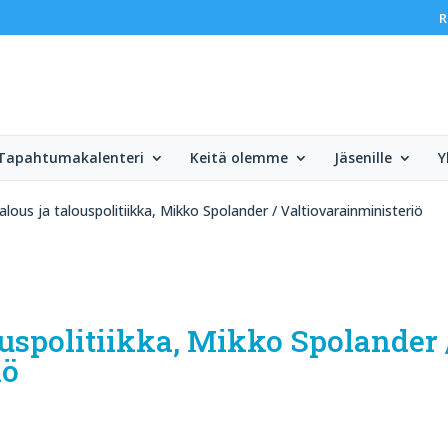
R
Tapahtumakalenteri
Keitä olemme
Jäsenille
Y
ous ja talouspolitiikka, Mikko Spolander / Valtiovarainministeriö
uspolitiikka, Mikko Spolander 
iö