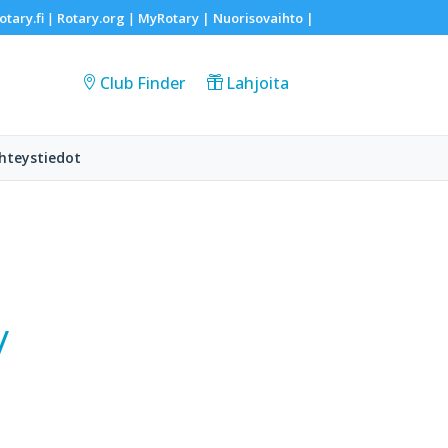
otary.fi
Rotary.org
MyRotary |
Nuorisovaihto
|
|
|
Club Finder
Lahjoita
hteystiedot
/