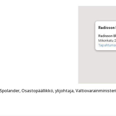
Radisson 
Radisson Bl
Mikonkatu 23
Tapahtuma
Spolander, Osastopäällikkö, ylijohtaja, Valtiovarainminister