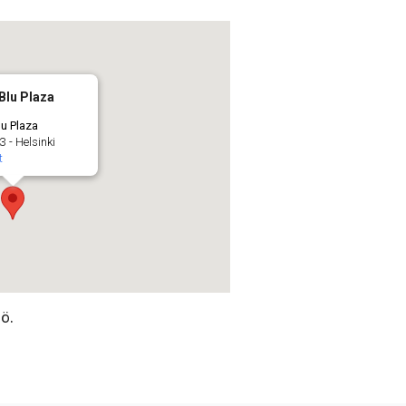
Blu Plaza
u Plaza
 - Helsinki
t
iö.