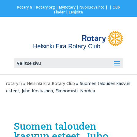
Rotary.fi
|
Rotary.org
|
MyRotary |
Nuorisovaihto
|
| Club
Finder
| Lahjoita
Helsinki Eira Rotary Club
Valitse sivu
rotary.fi
»
Helsinki Eira Rotary Club
» Suomen talouden kasvun
esteet, Juho Kostiainen, Ekonomisti, Nordea
Suomen talouden
kasvun esteet, Juho