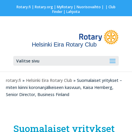
Rotary.fi
|
Rotary.org
|
MyRotary |
Nuorisovaihto
|
| Club
Finder
| Lahjoita
Helsinki Eira Rotary Club
Valitse sivu
rotary.fi
»
Helsinki Eira Rotary Club
» Suomalaiset yritykset –
miten kiinni koronanjälkeiseen kasvuun, Kaisa Hernberg,
Senior Director, Business Finland
Suomalaiset yritykset