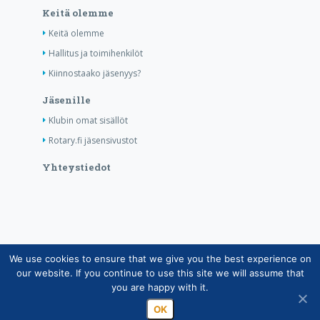
Keitä olemme
Keitä olemme
Hallitus ja toimihenkilöt
Kiinnostaako jäsenyys?
Jäsenille
Klubin omat sisällöt
Rotary.fi jäsensivustot
Yhteystiedot
We use cookies to ensure that we give you the best experience on
Copyright © Suomen Rotarypalvelu ry 2026 |
our website. If you continue to use this site we will assume that
Jäsentietojärjestelmän tietosuojaseloste
|
Henkilötietojen
you are happy with it.
käsittely Rotarytoiminnassa
OK