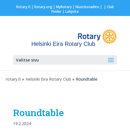
Rotary.fi
|
Rotary.org
|
MyRotary |
Nuorisovaihto
|
| Club
Finder
| Lahjoita
Helsinki Eira Rotary Club
Valitse sivu
rotary.fi
»
Helsinki Eira Rotary Club
» Roundtable
Roundtable
19.2.2024