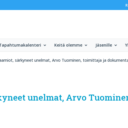
R
Tapahtumakalenteri
Keitä olemme
Jäsenille
Y
naamiot, särkyneet unelmat, Arvo Tuominen, toimittaja ja dokumentar
kyneet unelmat, Arvo Tuominen,