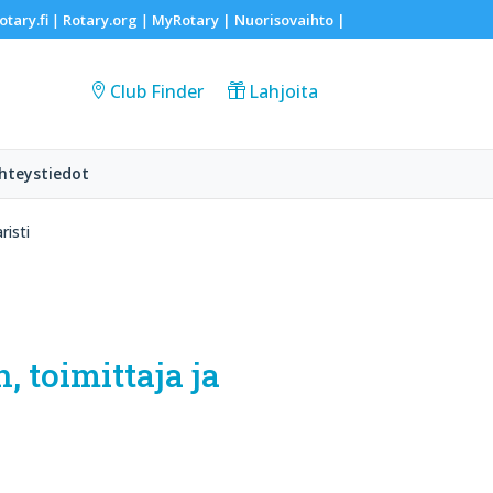
otary.fi
Rotary.org
MyRotary |
Nuorisovaihto
|
|
|
Club Finder
Lahjoita
hteystiedot
isti
 toimittaja ja