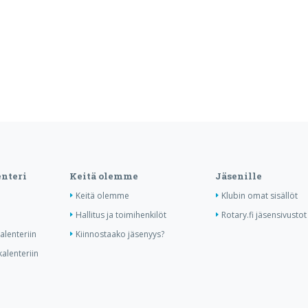
nteri
Keitä olemme
Jäsenille
Keitä olemme
Klubin omat sisällöt
Hallitus ja toimihenkilöt
Rotary.fi jäsensivustot
lenteriin
Kiinnostaako jäsenyys?
alenteriin