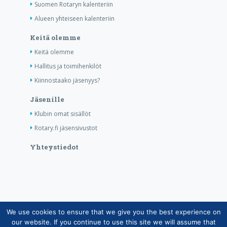
Suomen Rotaryn kalenteriin
Alueen yhteiseen kalenteriin
Keitä olemme
Keitä olemme
Hallitus ja toimihenkilöt
Kiinnostaako jäsenyys?
Jäsenille
Klubin omat sisällöt
Rotary.fi jäsensivustot
Yhteystiedot
We use cookies to ensure that we give you the best experience on
Copyright © Suomen Rotarypalvelu ry 2026 |
our website. If you continue to use this site we will assume that
Jäsentietojärjestelmän tietosuojaseloste
|
Henkilötietojen