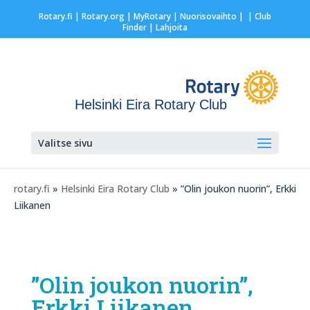
Rotary.fi
|
Rotary.org
|
MyRotary |
Nuorisovaihto
|
| Club
Finder
| Lahjoita
Helsinki Eira Rotary Club
Valitse sivu
rotary.fi
»
Helsinki Eira Rotary Club
» ”Olin joukon nuorin”, Erkki
Liikanen
”Olin joukon nuorin”,
Erkki Liikanen