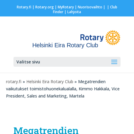
Rotary.fi
|
Rotary.org
|
MyRotary |
Nuorisovaihto
|
| Club
Finder
| Lahjoita
Helsinki Eira Rotary Club
Valitse sivu
rotary.fi
»
Helsinki Eira Rotary Club
» Megatrendien
vaikutukset toimistohuonekalualalla, Kimmo Hakkala, Vice
President, Sales and Marketing, Martela
Megatrendien