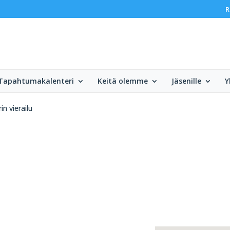
R
Tapahtumakalenteri
Keitä olemme
Jäsenille
Y
n vierailu