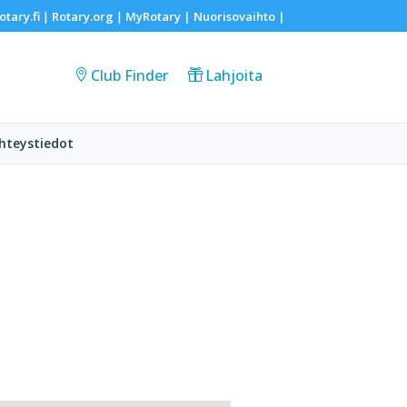
otary.fi
Rotary.org
MyRotary |
Nuorisovaihto
|
|
|
Club Finder
Lahjoita
hteystiedot