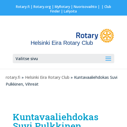
Rotary.fi
|
Rotary.org
|
MyRotary |
Nuorisovaihto
|
| Club
Finder
| Lahjoita
Helsinki Eira Rotary Club
Valitse sivu
rotary.fi
»
Helsinki Eira Rotary Club
» Kuntavaaliehdokas Suvi
Pulkkinen, Vihreät
Kuntavaaliehdokas
Suvi Pulkkinen,