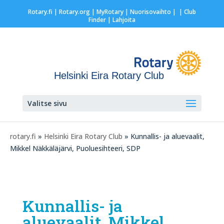
Rotary.fi
|
Rotary.org
|
MyRotary |
Nuorisovaihto
|
| Club
Finder
| Lahjoita
Helsinki Eira Rotary Club
Valitse sivu
rotary.fi
»
Helsinki Eira Rotary Club
» Kunnallis- ja aluevaalit,
Mikkel Näkkäläjärvi, Puoluesihteeri, SDP
Kunnallis- ja
aluevaalit, Mikkel