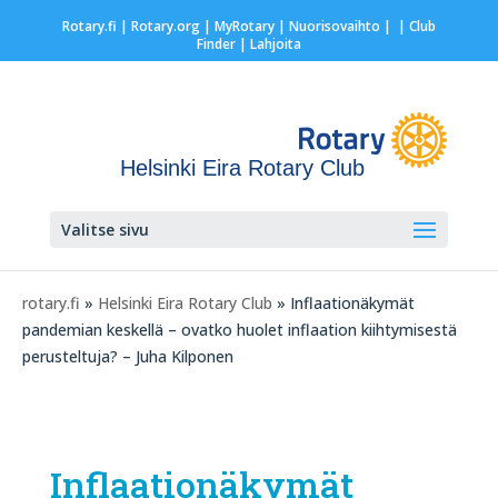
Rotary.fi
|
Rotary.org
|
MyRotary |
Nuorisovaihto
|
| Club
Finder
| Lahjoita
Helsinki Eira Rotary Club
Valitse sivu
rotary.fi
»
Helsinki Eira Rotary Club
» Inflaationäkymät
pandemian keskellä – ovatko huolet inflaation kiihtymisestä
perusteltuja? – Juha Kilponen
Inflaationäkymät