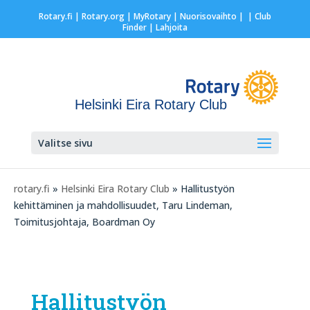
Rotary.fi
|
Rotary.org
|
MyRotary |
Nuorisovaihto
|
| Club
Finder
| Lahjoita
Helsinki Eira Rotary Club
Valitse sivu
rotary.fi
»
Helsinki Eira Rotary Club
» Hallitustyön
kehittäminen ja mahdollisuudet, Taru Lindeman,
Toimitusjohtaja, Boardman Oy
Hallitustyön