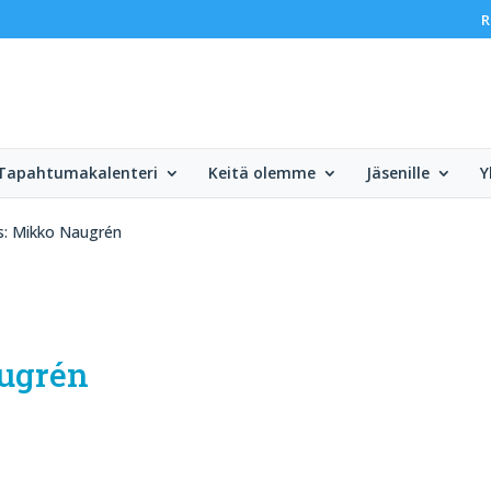
R
Tapahtumakalenteri
Keitä olemme
Jäsenille
Y
s: Mikko Naugrén
augrén