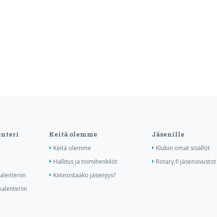
nteri
Keitä olemme
Jäsenille
Keitä olemme
Klubin omat sisällöt
Hallitus ja toimihenkilöt
Rotary.fi jäsensivustot
lenteriin
Kiinnostaako jäsenyys?
alenteriin