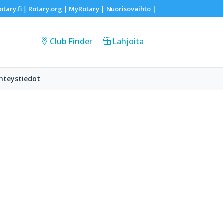
otary.fi
Rotary.org
MyRotary |
Nuorisovaihto
|
|
|
Club Finder
Lahjoita
hteystiedot