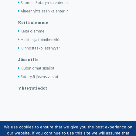
Suomen Rotaryn kalenteriin
Alueen yhteiseen kalenteriin
Keitä olemme
Keitä olemme
Hallitus ja toimihenkilöt
Kiinnostaako jäsenyys?
Jäsenille
Klubin omat sisällöt
Rotary.fi jäsensivustot
Yhteystiedot
We use cookies to ensure that we give you the best experience on
Copyright © Suomen Rotarypalvelu ry 2026 |
our website. If you continue to use this site we will assume that
Jäsentietojärjestelmän tietosuojaseloste
|
Henkilötietojen