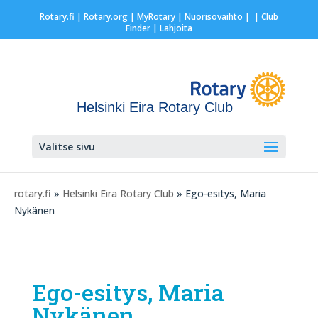
Rotary.fi
|
Rotary.org
|
MyRotary |
Nuorisovaihto
|
| Club
Finder
| Lahjoita
Helsinki Eira Rotary Club
Valitse sivu
rotary.fi
»
Helsinki Eira Rotary Club
» Ego-esitys, Maria
Nykänen
Ego-esitys, Maria
Nykänen