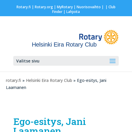
Rotary.fi
|
Rotary.org
|
MyRotary |
Nuorisovaihto
|
| Club
Finder
| Lahjoita
Helsinki Eira Rotary Club
Valitse sivu
rotary.fi
»
Helsinki Eira Rotary Club
» Ego-esitys, Jani
Laamanen
Ego-esitys, Jani
Laamanen