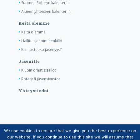
Suomen Rotaryn kalenteriin
Alueen yhteiseen kalenteriin
Keitä olemme
Keitä olemme
Hallitus ja toimihenkilöt
Kiinnostaako jäsenyys?
Jäsenille
Klubin omat sisällöt
Rotary.fi jäsensivustot
Yhteystiedot
We use cookies to ensure that we give you the best experience on
Copyright © Suomen Rotarypalvelu ry 2026 |
our website. If you continue to use this site we will assume that
Jäsentietojärjestelmän tietosuojaseloste
|
Henkilötietojen