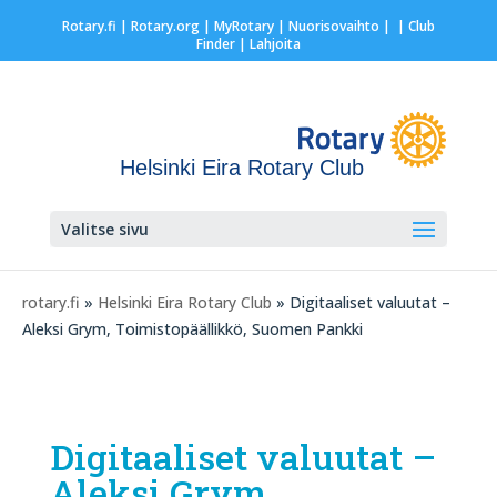
Rotary.fi
|
Rotary.org
|
MyRotary |
Nuorisovaihto
|
| Club
Finder
| Lahjoita
Helsinki Eira Rotary Club
Valitse sivu
rotary.fi
»
Helsinki Eira Rotary Club
» Digitaaliset valuutat –
Aleksi Grym, Toimistopäällikkö, Suomen Pankki
Digitaaliset valuutat –
Aleksi Grym,