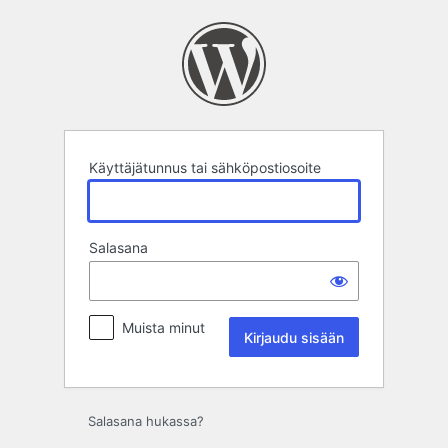
Kirjaudu
sisään
Käyttäjätunnus tai sähköpostiosoite
Salasana
Muista minut
Salasana hukassa?