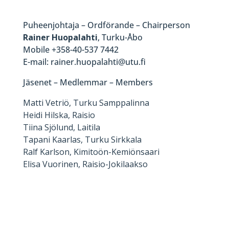
Puheenjohtaja – Ordförande – Chairperson
Rainer Huopalahti
, Turku-Åbo
Mobile +358-40-537 7442
E-mail: rainer.huopalahti@utu.fi
Jäsenet – Medlemmar – Members
Matti Vetriö, Turku Samppalinna
Heidi Hilska, Raisio
Tiina Sjölund, Laitila
Tapani Kaarlas, Turku Sirkkala
Ralf Karlson, Kimitoön-Kemiönsaari
Elisa Vuorinen, Raisio-Jokilaakso